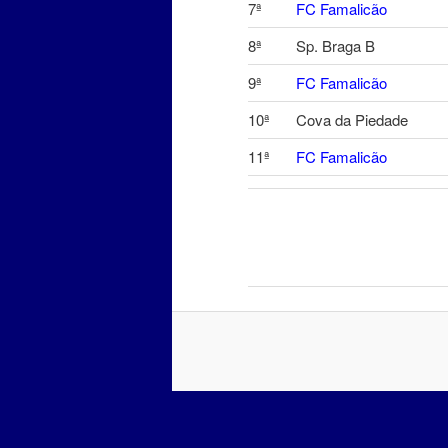
7ª
FC Famalicão
8ª
Sp. Braga B
9ª
FC Famalicão
10ª
Cova da Piedade
11ª
FC Famalicão