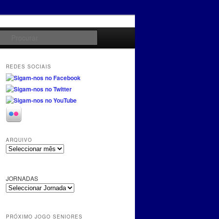
Procurar
REDES SOCIAIS
ARQUIVO
A
r
q
u
JORNADAS
i
v
o
PRÓXIMO JOGO SENIORES