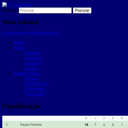
Procurar
Memória
FC Famalicão
Menu principal
Saltar para o conteúdo primário
Home
Clube
Historial
Estatutos
Palmarés
Estádio
Futebol Sénior
Plantel
Classificação
Calendário
Resultados
Classificação